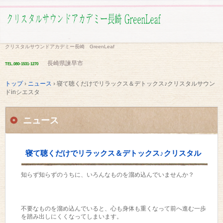
クリスタルサウンドアカデミー長崎 GreenLeaf
長崎県諫早市
TEL.
080-1531-1270
トップ
›
ニュース
›
寝て聴くだけでリラックス＆デトックス♪クリスタルサウン
ドinシエスタ
ニュース
寝て聴くだけでリラックス＆デトックス♪クリスタル
知らず知らずのうちに、いろんなものを溜め込んでいませんか？
サウンドinシエスタ
不要なものを溜め込んでいると、心も身体も重くなって前へ進む一歩
を踏み出しにくくなってしまいます。