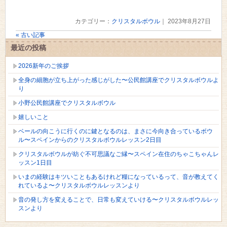
カテゴリー：
クリスタルボウル
｜ 2023年8月27日
« 古い記事
最近の投稿
2026新年のご挨拶
全身の細胞が立ち上がった感じがした〜公民館講座でクリスタルボウルよ
り
小野公民館講座でクリスタルボウル
嬉しいこと
ベールの向こうに行くのに鍵となるのは、まさに今向き合っているボウ
ル〜スペインからのクリスタルボウルレッスン2日目
クリスタルボウルが紡ぐ不可思議なご縁〜スペイン在住のちゃこちゃんレ
ッスン1日目
いまの経験はキツいこともあるけれど糧になっているって、音が教えてく
れているよ〜クリスタルボウルレッスンより
音の発し方を変えることで、日常も変えていける〜クリスタルボウルレッ
スンより