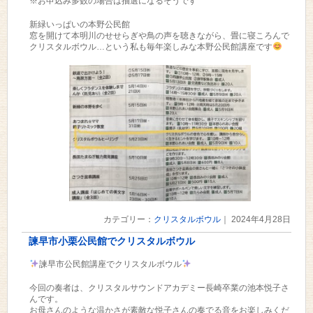
※お申込み多数の場合は抽選になるそうです
新緑いっぱいの本野公民館
窓を開けて本明川のせせらぎや鳥の声を聴きながら、畳に寝ころんで
クリスタルボウル…という私も毎年楽しみな本野公民館講座です
カテゴリー：
クリスタルボウル
｜ 2024年4月28日
諫早市小栗公民館でクリスタルボウル
諫早市公民館講座でクリスタルボウル
今回の奏者は、クリスタルサウンドアカデミー長崎卒業の池本悦子さ
んです。
お母さんのような温かさが素敵な悦子さんの奏でる音をお楽しみくだ