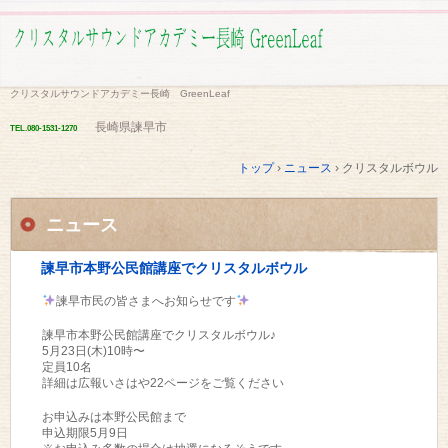
クリスタルサウンドアカデミー長崎 GreenLeaf
長崎県諫早市
TEL.
080-1531-1270
トップ
›
ニュース
›
クリスタルボウル
ニュース
諫早市本野公民館講座でクリスタルボウル
諫早市民の皆さまへお知らせです
諫早市本野公民館講座でクリスタルボウル♪
5月23日(木)10時〜
定員10名
詳細は広報いさはや22ページをご覧ください
お申込みは本野公民館まで
申込期限5月9日