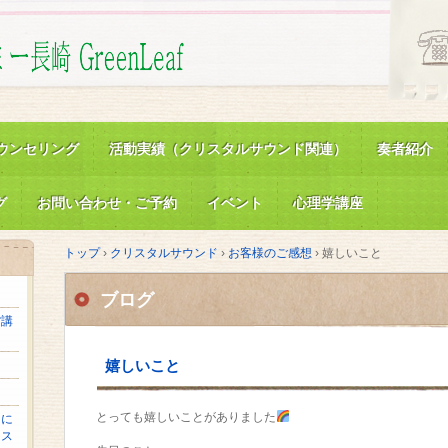
ウンセリング
活動実績（クリスタルサウンド関連）
奏者紹介
グ
お問い合わせ・ご予約
イベント
心理学講座
トップ
›
クリスタルサウンド
›
お客様のご感想
›
嬉しいこと
ブログ
館講
嬉しいこと
とっても嬉しいことがありました
さに
リス