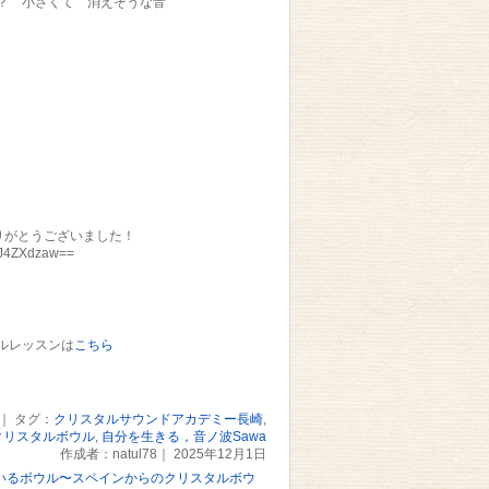
？ 小さくて 消えそうな音
りがとうございました！
jJ4ZXdzaw==
ルレッスンは
こちら
｜ タグ：
クリスタルサウンドアカデミー長崎
,
クリスタルボウル
,
自分を生きる，音ノ波Sawa
作成者：natul78｜ 2025年12月1日
いるボウル〜スペインからのクリスタルボウ