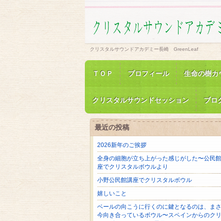
クリスタルサウンドアカデミー長崎 GreenLeaf
ＴＯＰ
プロフィール
生命の樹カ
クリスタルサウンドセッション
ブロ
最近の投稿
2026新年のご挨拶
全身の細胞が立ち上がった感じがした〜公民
座でクリスタルボウルより
小野公民館講座でクリスタルボウル
嬉しいこと
ベールの向こうに行くのに鍵となるのは、ま
今向き合っているボウル〜スペインからのク