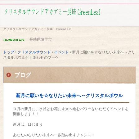
クリスタルサウンドアカデミー長崎 GreenLeaf
長崎県諫早市
TEL.
080-1531-1270
トップ
›
クリスタルサウンド
›
イベント
›
新月に願いを☆なりたい未来へ～クリ
スタルボウルとしあわせのブーケ
ブログ
新月に願いを☆なりたい未来へ～クリスタルボウル
３月の新月に、水晶とお花に未来へ進むパワーをいただくイベントを
としあわせのブーケ
開催します！！
新月は、はじまり
あなたのなりたい未来へ一歩踏み出すチャンス！