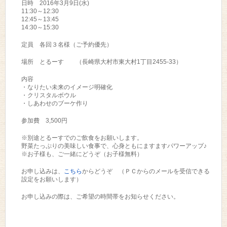
日時 2016年3月9日(水)
11:30～12:30
12:45～13:45
14:30～15:30
定員 各回３名様（ご予約優先）
場所 とるーす （長崎県大村市東大村1丁目2455-33）
内容
・なりたい未来のイメージ明確化
・クリスタルボウル
・しあわせのブーケ作り
参加費 3,500円
※別途とるーすでのご飲食をお願いします。
野菜たっぷりの美味しい食事で、心身ともにますますパワーアップ♪
※お子様も、ご一緒にどうぞ（お子様無料）
お申し込みは、
こちら
からどうぞ （ＰＣからのメールを受信できる
設定をお願いします）
お申し込みの際は、ご希望の時間帯をお知らせください。