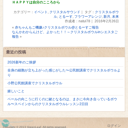
ＨＡＰＰＹは自分のこころから
カテゴリー：
イベント
,
クリスタルサウンド
｜ タグ：
クリスタルボウ
ル
,
とるーす
,
フラワーアレンジ
,
新月
,
未来
作成者：natul78｜ 2016年2月26日
«
赤ちゃんもご機嫌♪クリスタルボウル@とるーすご報告
なんかわからんけど、よかった！！～クリスタルボウルinシエスタご
報告
»
最近の投稿
2026新年のご挨拶
全身の細胞が立ち上がった感じがした〜公民館講座でクリスタルボウルよ
り
小野公民館講座でクリスタルボウル
嬉しいこと
ベールの向こうに行くのに鍵となるのは、まさに今向き合っているボウ
ル〜スペインからのクリスタルボウルレッスン2日目
ログイン
Copyright © 2013 GreenLeaf, All rights reserved.